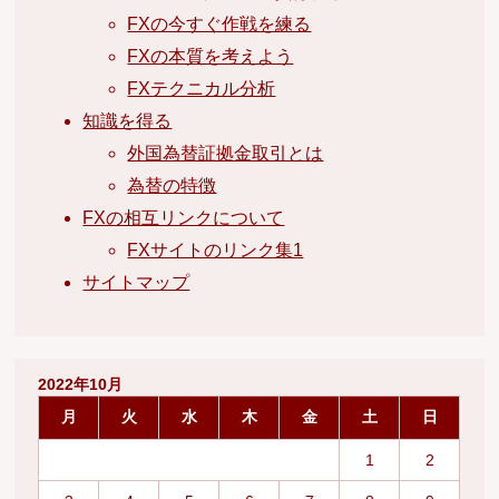
FXの今すぐ作戦を練る
FXの本質を考えよう
FXテクニカル分析
知識を得る
外国為替証拠金取引とは
為替の特徴
FXの相互リンクについて
FXサイトのリンク集1
サイトマップ
2022年10月
月
火
水
木
金
土
日
1
2