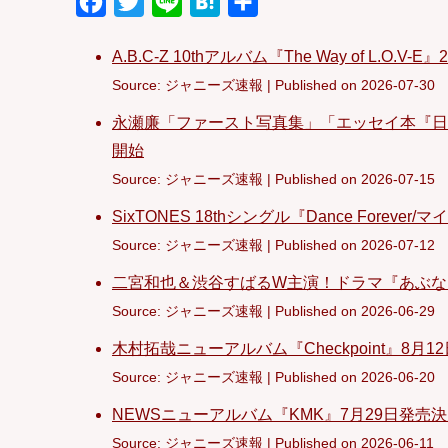
F
T
L
H
共
a
w
i
a
有
A.B.C-Z 10thアルバム『The Way of L.O
c
i
n
t
Source: ジャニーズ速報
Published on 2026-07-30
e
t
e
e
b
t
n
永瀬廉「ファースト写真集」「エッセイ本『日日
開始
o
e
a
Source: ジャニーズ速報
Published on 2026-07-15
o
r
k
SixTONES 18thシングル『Dance Forev
Source: ジャニーズ速報
Published on 2026-07-12
二宮和也＆渋谷すばるW主演！ドラマ『あぶな
Source: ジャニーズ速報
Published on 2026-06-29
木村拓哉ニューアルバム『Checkpoint』8月
Source: ジャニーズ速報
Published on 2026-06-20
NEWSニューアルバム『KMK』7月29日発売
Source: ジャニーズ速報
Published on 2026-06-11