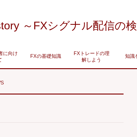
 story ～FXシグナル配信の
者に向け
FXトレードの理
FXの基礎知識
知識
て
解しよう
WS