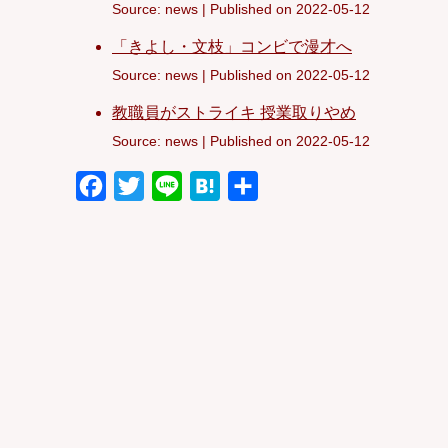
Source: news
Published on 2022-05-12
「きよし・文枝」コンビで漫才へ
Source: news
Published on 2022-05-12
教職員がストライキ 授業取りやめ
Source: news
Published on 2022-05-12
F
T
L
H
共
a
w
i
a
有
c
i
n
t
e
t
e
e
b
t
n
o
e
a
o
r
k