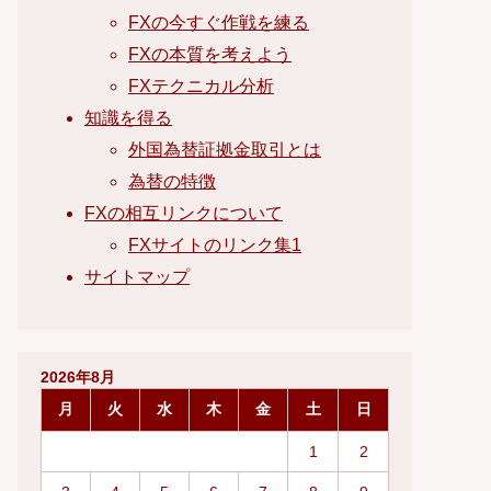
FXの今すぐ作戦を練る
FXの本質を考えよう
FXテクニカル分析
知識を得る
外国為替証拠金取引とは
為替の特徴
FXの相互リンクについて
FXサイトのリンク集1
サイトマップ
2026年8月
月
火
水
木
金
土
日
1
2